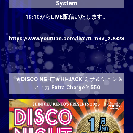
System
19:10からLIVE配信いたします。
https://www.youtube.com/live/tLm8v_zJG28
★DISCO NGHT★HI-JACK ミサ＆シュン＆
マユカ Extra Charge￥550