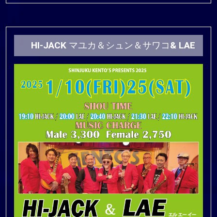
HI-JACK マユカ＆シュン＆サワコ& LAE