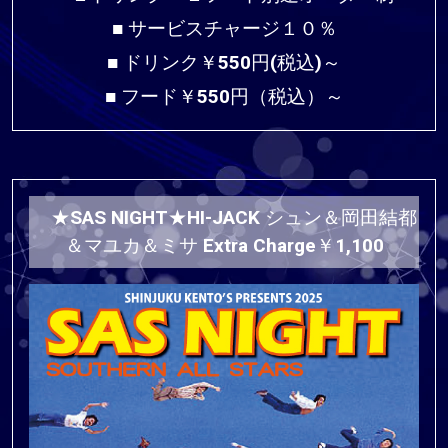
■ サービスチャージ１０％
■ ドリンク￥550円(税込)～
■ フード￥550円（税込）～
★SAS NIGHT★HI-JACK シュン＆岡田結都
＆マユカ＆ミサ Extra Charge￥1,100