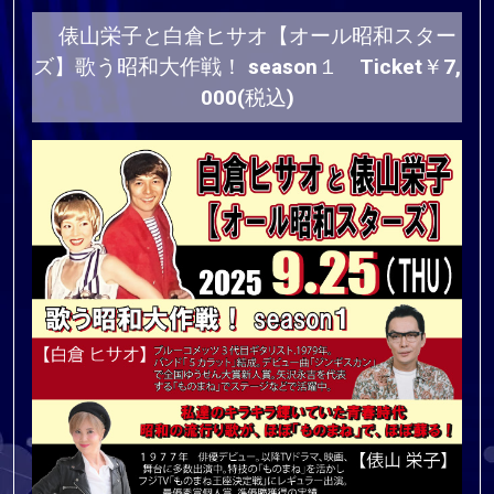
俵山栄子と白倉ヒサオ【オール昭和スター
ズ】歌う昭和大作戦！ season１ Ticket￥7,
000(税込)