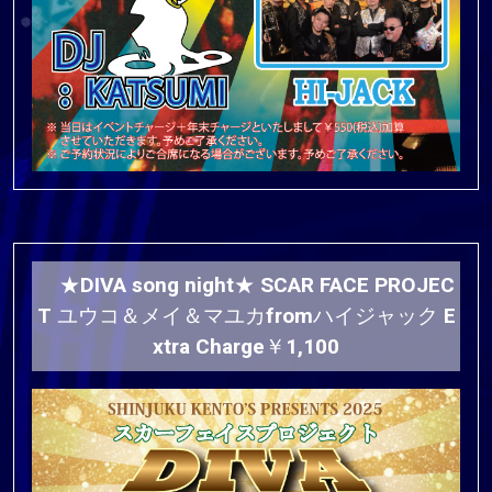
★DIVA song night★ SCAR FACE PROJEC
T ユウコ＆メイ＆マユカfromハイジャック E
xtra Charge￥1,100