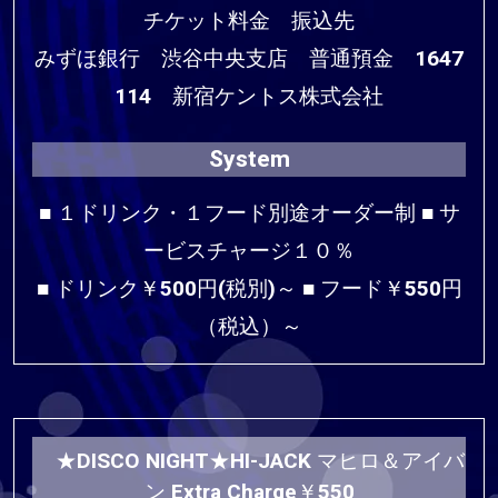
チケット料金 振込先
みずほ銀行 渋谷中央支店 普通預金 1647
114 新宿ケントス株式会社
System
■ １ドリンク・１フード別途オーダー制 ■ サ
ービスチャージ１０％
■ ドリンク￥500円(税別)～ ■ フード￥550円
（税込）～
★DISCO NIGHT★HI-JACK マヒロ＆アイバ
ン Extra Charge￥550