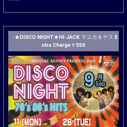
★DISCO NIGHT★HI-JACK マユカ＆ヤス E
xtra Charge￥550