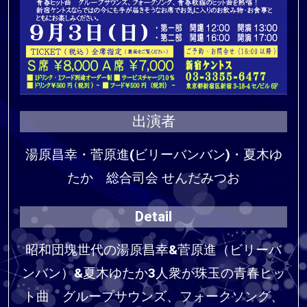
出演者
湯原昌幸・菅原進(ビリーバンバン)・夏木ゆ
たか 総合司会 せんだみつお
Detail
昭和団塊世代の湯原昌幸&菅原進（ビリーバ
ンバン）&夏木ゆたか3人衆が珠玉の青春ヒッ
ト曲 グループサウンズ、フォークソング、