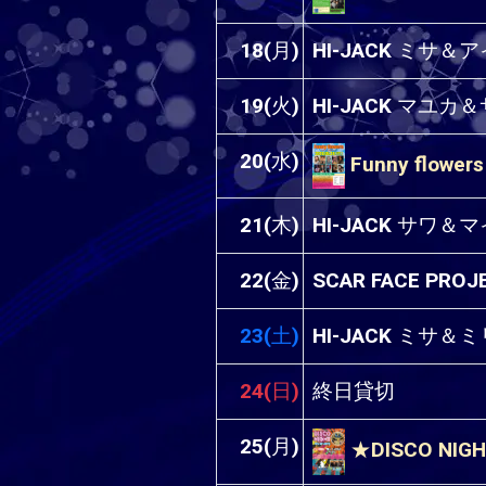
18(月)
HI-JACK ミサ＆
19(火)
HI-JACK マユ
20(水)
Funny flowers
21(木)
HI-JACK サワ
22(金)
SCAR FACE PR
23(土)
HI-JACK ミサ＆
24(日)
終日貸切
25(月)
★DISCO NIG