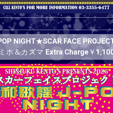
P NIGHT★SCAR FACE PROJ
ミホ＆カズマ Extra Charge￥1,10