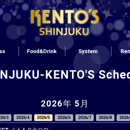
ss
Food&Drink
System
Ren
INJUKU-KENTO'S
Sche
2026年 5月
26/3
2026/4
2026/5
2026/6
2026/7
2026/8
2026/