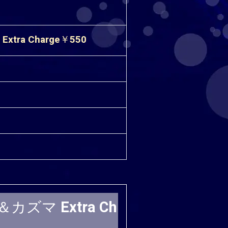
tra Charge￥550
＆カズマ Extra Ch