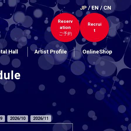
JP
/
EN
/
CN
Reserv
Recrui
ation
t
ご予約
tal Hall
Artist Profile
OnlineShop
dule
9
2026/10
2026/11