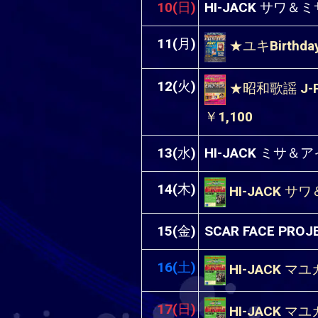
10(日)
HI-JACK サワ
11(月)
★ユキBirthday
12(火)
★昭和歌謡 J-PO
￥1,100
13(水)
HI-JACK ミサ
14(木)
HI-JACK サ
15(金)
SCAR FACE P
16(土)
HI-JACK マ
17(日)
HI-JACK マ