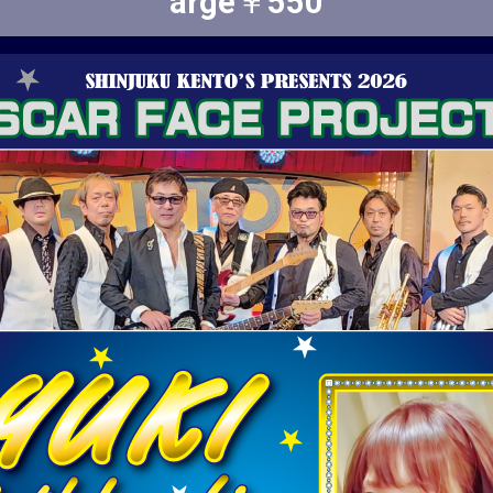
arge￥550