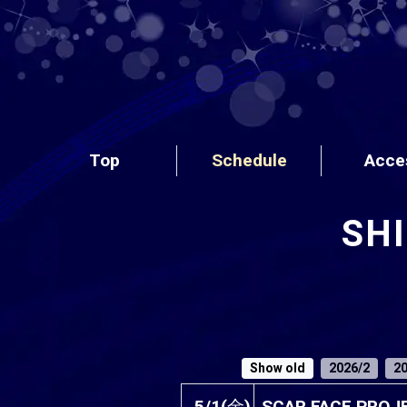
Top
Schedule
Acce
SH
Show old
2026/2
20