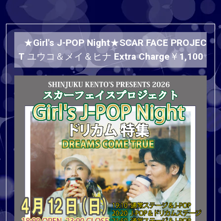
★Girl's J-POP Night★SCAR FACE PROJEC
T ユウコ＆メイ＆ヒナ Extra Charge￥1,100