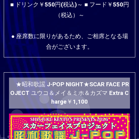
■ ドリンク￥550円(税込)～ ■ フード￥550円
（税込）～
● 座席数に限りがあるため、ご相席となる場
合がございます。
★昭和歌謡 J-POP NIGHT★SCAR FACE PR
OJECT ユウコ＆メイ＆ミホ＆カズマ Extra C
harge￥1,100