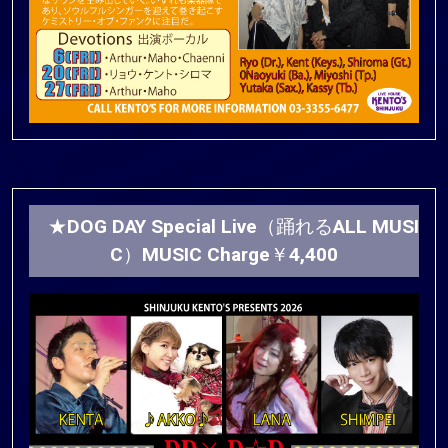
★DOG DAY Special Live（踊れるALL MUSI
C）MUSIC Charge￥4,400