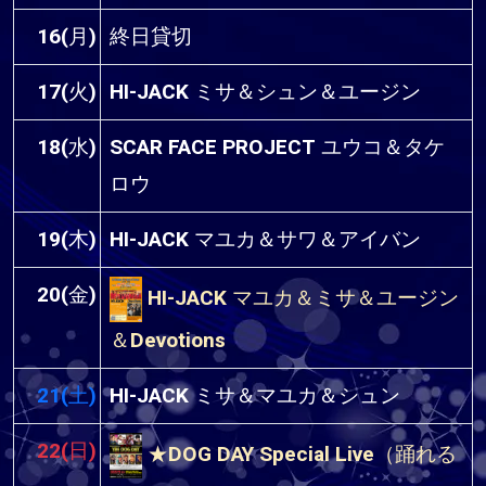
16(月)
終日貸切
17(火)
HI-JACK ミサ＆シュン＆ユージン
18(水)
SCAR FACE PROJECT ユウコ＆タケ
ロウ
19(木)
HI-JACK マユカ＆サワ＆アイバン
20(金)
HI-JACK マユカ＆ミサ＆ユージン
＆Devotions
21(土)
HI-JACK ミサ＆マユカ＆シュン
22(日)
★DOG DAY Special Live（踊れる