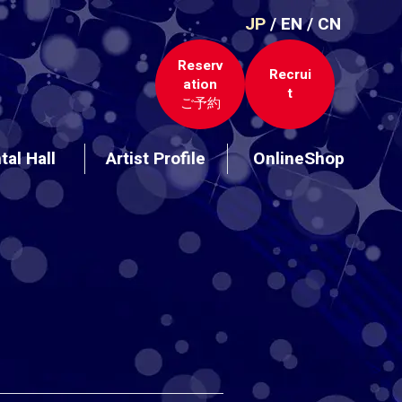
JP
/
EN
/
CN
Reserv
Recrui
ation
t
ご予約
tal Hall
Artist Profile
OnlineShop